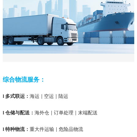
综合物流服务：
l
多式联运
：
海运
空运
陆运
|
|
l
仓储与配送
：
海外仓
订单处理
末端配送
|
|
l
特种物流
：
重大件运输
危险品物流
|