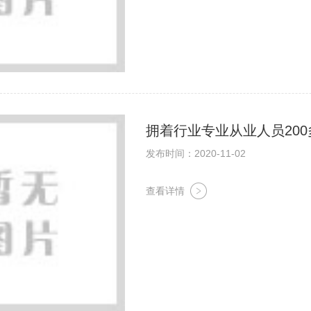
拥着行业专业从业人员200
发布时间：2020-11-02
查看详情