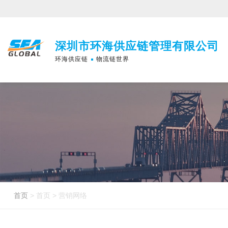
深圳市环海供应链管理有限公司
环海供应链
物流链世界
首页
> 首页 > 营销
网络