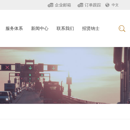
企业邮箱
订单跟踪
中文
服务体系
新闻中心
联系我们
招贤纳士
服务体系
新闻中心
联系我们
招贤纳士