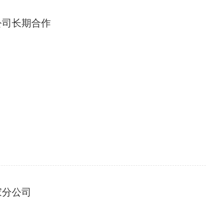
公司长期合作
家分公司