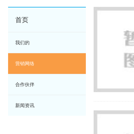
首页
我们的
营销
网络
合作
伙伴
新闻
资讯